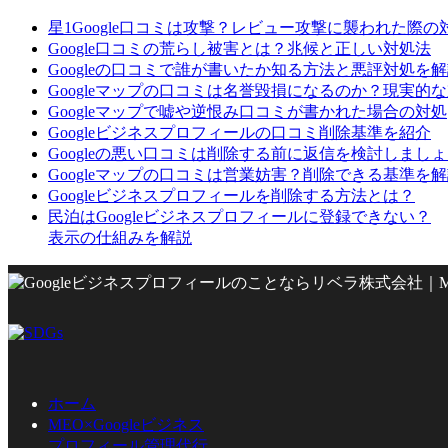
星1Google口コミは攻撃？レビュー攻撃に襲われた際の
Google口コミの荒らし被害とは？兆候と正しい対処法
Googleの口コミで誰が書いたか知る方法と悪評対処を
Googleマップの口コミは名誉毀損になるのか？現実的
Googleマップで嘘や逆恨み口コミが書かれた場合の対処
Googleビジネスプロフィールの口コミ削除基準を紹介
Googleの悪い口コミは削除する前に返信を検討しまし
Googleマップの口コミは営業妨害？削除できる基準を
Googleビジネスプロフィールを削除する方法とは？
民泊はGoogleビジネスプロフィールに登録できない？
表示の仕組みを解説
ホーム
MEO×Googleビジネス
プロフィール管理代行