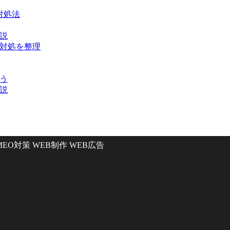
対処法
解説
な対処を整理
ょう
解説