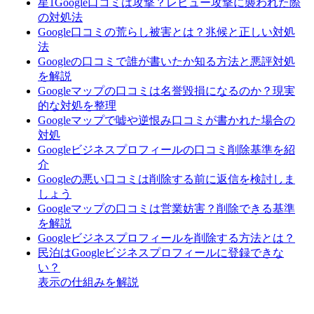
星1Google口コミは攻撃？レビュー攻撃に襲われた際
の対処法
Google口コミの荒らし被害とは？兆候と正しい対処
法
Googleの口コミで誰が書いたか知る方法と悪評対処
を解説
Googleマップの口コミは名誉毀損になるのか？現実
的な対処を整理
Googleマップで嘘や逆恨み口コミが書かれた場合の
対処
Googleビジネスプロフィールの口コミ削除基準を紹
介
Googleの悪い口コミは削除する前に返信を検討しま
しょう
Googleマップの口コミは営業妨害？削除できる基準
を解説
Googleビジネスプロフィールを削除する方法とは？
民泊はGoogleビジネスプロフィールに登録できな
い？
表示の仕組みを解説