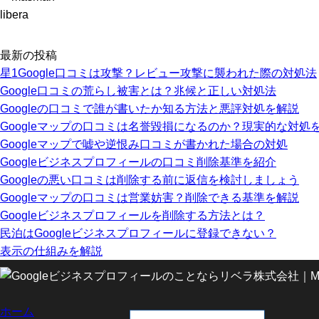
libera
最新の投稿
星1Google口コミは攻撃？レビュー攻撃に襲われた際の対処法
Google口コミの荒らし被害とは？兆候と正しい対処法
Googleの口コミで誰が書いたか知る方法と悪評対処を解説
Googleマップの口コミは名誉毀損になるのか？現実的な対処
Googleマップで嘘や逆恨み口コミが書かれた場合の対処
Googleビジネスプロフィールの口コミ削除基準を紹介
Googleの悪い口コミは削除する前に返信を検討しましょう
Googleマップの口コミは営業妨害？削除できる基準を解説
Googleビジネスプロフィールを削除する方法とは？
民泊はGoogleビジネスプロフィールに登録できない？
表示の仕組みを解説
ホーム