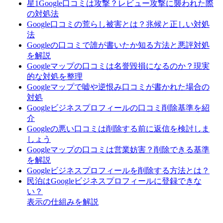
星1Google口コミは攻撃？レビュー攻撃に襲われた際
の対処法
Google口コミの荒らし被害とは？兆候と正しい対処
法
Googleの口コミで誰が書いたか知る方法と悪評対処
を解説
Googleマップの口コミは名誉毀損になるのか？現実
的な対処を整理
Googleマップで嘘や逆恨み口コミが書かれた場合の
対処
Googleビジネスプロフィールの口コミ削除基準を紹
介
Googleの悪い口コミは削除する前に返信を検討しま
しょう
Googleマップの口コミは営業妨害？削除できる基準
を解説
Googleビジネスプロフィールを削除する方法とは？
民泊はGoogleビジネスプロフィールに登録できな
い？
表示の仕組みを解説