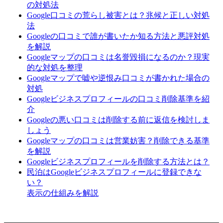
の対処法
Google口コミの荒らし被害とは？兆候と正しい対処
法
Googleの口コミで誰が書いたか知る方法と悪評対処
を解説
Googleマップの口コミは名誉毀損になるのか？現実
的な対処を整理
Googleマップで嘘や逆恨み口コミが書かれた場合の
対処
Googleビジネスプロフィールの口コミ削除基準を紹
介
Googleの悪い口コミは削除する前に返信を検討しま
しょう
Googleマップの口コミは営業妨害？削除できる基準
を解説
Googleビジネスプロフィールを削除する方法とは？
民泊はGoogleビジネスプロフィールに登録できな
い？
表示の仕組みを解説