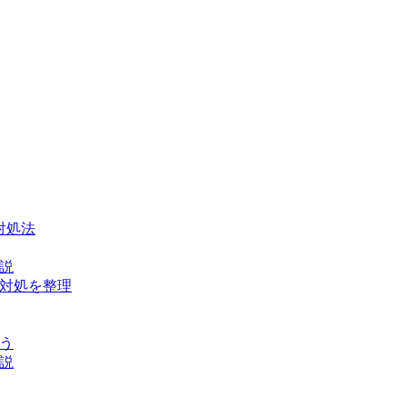
対処法
解説
な対処を整理
ょう
解説