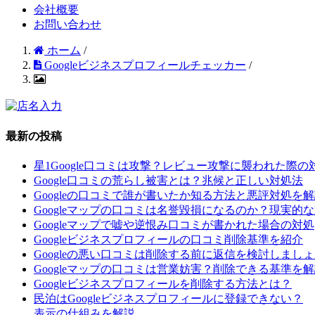
会社概要
お問い合わせ
ホーム
/
Googleビジネスプロフィールチェッカー
/
最新の投稿
星1Google口コミは攻撃？レビュー攻撃に襲われた際の
Google口コミの荒らし被害とは？兆候と正しい対処法
Googleの口コミで誰が書いたか知る方法と悪評対処を
Googleマップの口コミは名誉毀損になるのか？現実的
Googleマップで嘘や逆恨み口コミが書かれた場合の対処
Googleビジネスプロフィールの口コミ削除基準を紹介
Googleの悪い口コミは削除する前に返信を検討しまし
Googleマップの口コミは営業妨害？削除できる基準を
Googleビジネスプロフィールを削除する方法とは？
民泊はGoogleビジネスプロフィールに登録できない？
表示の仕組みを解説