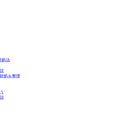
対処法
解説
な対処を整理
ょう
解説