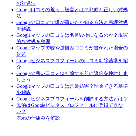
の対処法
Google口コミの荒らし被害とは？兆候と正しい対処
法
Googleの口コミで誰が書いたか知る方法と悪評対処
を解説
Googleマップの口コミは名誉毀損になるのか？現実
的な対処を整理
Googleマップで嘘や逆恨み口コミが書かれた場合の
対処
Googleビジネスプロフィールの口コミ削除基準を紹
介
Googleの悪い口コミは削除する前に返信を検討しま
しょう
Googleマップの口コミは営業妨害？削除できる基準
を解説
Googleビジネスプロフィールを削除する方法とは？
民泊はGoogleビジネスプロフィールに登録できな
い？
表示の仕組みを解説