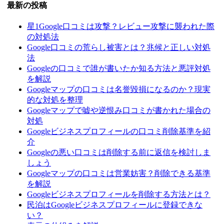
最新の投稿
星1Google口コミは攻撃？レビュー攻撃に襲われた際
の対処法
Google口コミの荒らし被害とは？兆候と正しい対処
法
Googleの口コミで誰が書いたか知る方法と悪評対処
を解説
Googleマップの口コミは名誉毀損になるのか？現実
的な対処を整理
Googleマップで嘘や逆恨み口コミが書かれた場合の
対処
Googleビジネスプロフィールの口コミ削除基準を紹
介
Googleの悪い口コミは削除する前に返信を検討しま
しょう
Googleマップの口コミは営業妨害？削除できる基準
を解説
Googleビジネスプロフィールを削除する方法とは？
民泊はGoogleビジネスプロフィールに登録できな
い？