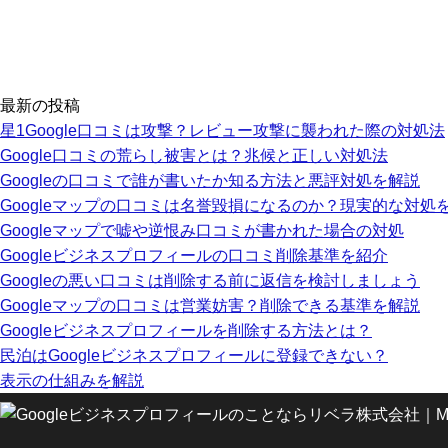
最新の投稿
星1Google口コミは攻撃？レビュー攻撃に襲われた際の対処法
Google口コミの荒らし被害とは？兆候と正しい対処法
Googleの口コミで誰が書いたか知る方法と悪評対処を解説
Googleマップの口コミは名誉毀損になるのか？現実的な対処
Googleマップで嘘や逆恨み口コミが書かれた場合の対処
Googleビジネスプロフィールの口コミ削除基準を紹介
Googleの悪い口コミは削除する前に返信を検討しましょう
Googleマップの口コミは営業妨害？削除できる基準を解説
Googleビジネスプロフィールを削除する方法とは？
民泊はGoogleビジネスプロフィールに登録できない？
表示の仕組みを解説