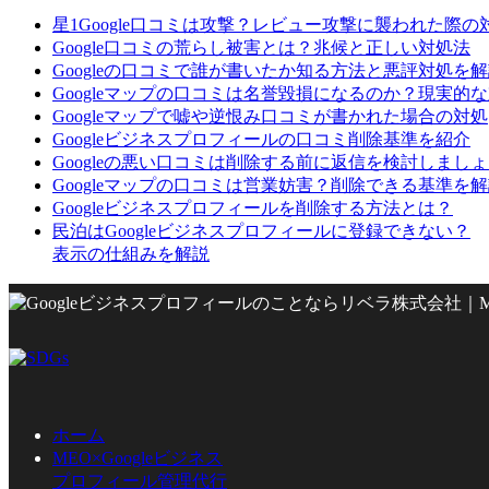
星1Google口コミは攻撃？レビュー攻撃に襲われた際の
Google口コミの荒らし被害とは？兆候と正しい対処法
Googleの口コミで誰が書いたか知る方法と悪評対処を
Googleマップの口コミは名誉毀損になるのか？現実的
Googleマップで嘘や逆恨み口コミが書かれた場合の対処
Googleビジネスプロフィールの口コミ削除基準を紹介
Googleの悪い口コミは削除する前に返信を検討しまし
Googleマップの口コミは営業妨害？削除できる基準を
Googleビジネスプロフィールを削除する方法とは？
民泊はGoogleビジネスプロフィールに登録できない？
表示の仕組みを解説
ホーム
MEO×Googleビジネス
プロフィール管理代行