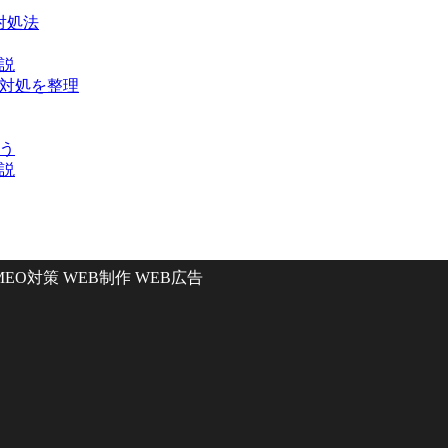
対処法
解説
な対処を整理
ょう
解説