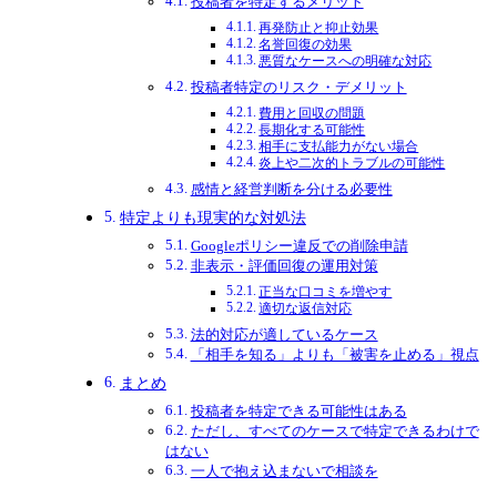
投稿者を特定するメリット
再発防止と抑止効果
名誉回復の効果
悪質なケースへの明確な対応
投稿者特定のリスク・デメリット
費用と回収の問題
長期化する可能性
相手に支払能力がない場合
炎上や二次的トラブルの可能性
感情と経営判断を分ける必要性
特定よりも現実的な対処法
Googleポリシー違反での削除申請
非表示・評価回復の運用対策
正当な口コミを増やす
適切な返信対応
法的対応が適しているケース
「相手を知る」よりも「被害を止める」視点
まとめ
投稿者を特定できる可能性はある
ただし、すべてのケースで特定できるわけで
はない
一人で抱え込まないで相談を