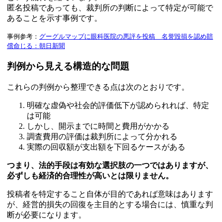
匿名投稿であっても、裁判所の判断によって特定が可能で
あることを示す事例です。
事例参考：
グーグルマップに眼科医院の悪評を投稿 名誉毀損を認め賠
償命じる：朝日新聞
判例から見える構造的な問題
これらの判例から整理できる点は次のとおりです。
明確な虚偽や社会的評価低下が認められれば、特定
は可能
しかし、開示までに時間と費用がかかる
調査費用の評価は裁判所によって分かれる
実際の回収額が支出額を下回るケースがある
つまり、法的手段は有効な選択肢の一つではありますが、
必ずしも経済的合理性が高いとは限りません。
投稿者を特定すること自体が目的であれば意味はあります
が、経営的損失の回復を主目的とする場合には、慎重な判
断が必要になります。