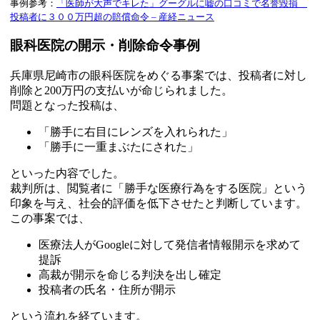
事例参考：
「医師が大声でキレた」グーグルに嘘の口コミで名誉毀損
投稿者に３００万円超の賠償命令 – 産経ニュース
眼科医院の開示・削除命令事例
兵庫県尼崎市の眼科医院をめぐる事案では、投稿者に対し
削除と200万円の支払いが命じられました。
問題となった投稿は、
「勝手に右目にレンズを入れられた」
「勝手に一重まぶたにされた」
といった内容でした。
裁判所は、閲覧者に「勝手な医療行為をする医院」という
印象を与え、社会的評価を低下させたと判断しています。
この事案では、
医療法人がGoogleに対して発信者情報開示を求めて
提訴
高裁が開示を命じる判決を出し確定
投稿者の氏名・住所が開示
という流れを経ています。