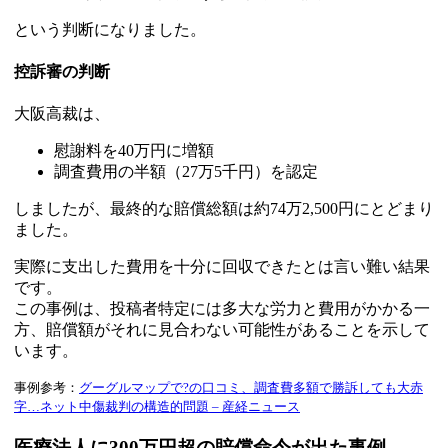
という判断になりました。
控訴審の判断
大阪高裁は、
慰謝料を40万円に増額
調査費用の半額（27万5千円）を認定
しましたが、最終的な賠償総額は約74万2,500円にとどまり
ました。
実際に支出した費用を十分に回収できたとは言い難い結果
です。
この事例は、投稿者特定には多大な労力と費用がかかる一
方、賠償額がそれに見合わない可能性があることを示して
います。
事例参考：
グーグルマップで?の口コミ、調査費多額で勝訴しても大赤
字…ネット中傷裁判の構造的問題 – 産経ニュース
医療法人に300万円超の賠償命令が出た事例