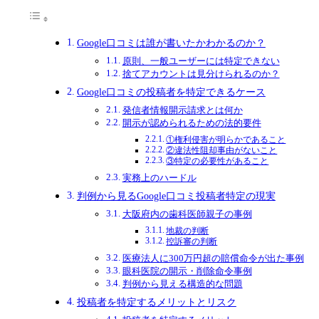
Google口コミは誰が書いたかわかるのか？
原則、一般ユーザーには特定できない
捨てアカウントは見分けられるのか？
Google口コミの投稿者を特定できるケース
発信者情報開示請求とは何か
開示が認められるための法的要件
①権利侵害が明らかであること
②違法性阻却事由がないこと
③特定の必要性があること
実務上のハードル
判例から見るGoogle口コミ投稿者特定の現実
大阪府内の歯科医師親子の事例
地裁の判断
控訴審の判断
医療法人に300万円超の賠償命令が出た事例
眼科医院の開示・削除命令事例
判例から見える構造的な問題
投稿者を特定するメリットとリスク