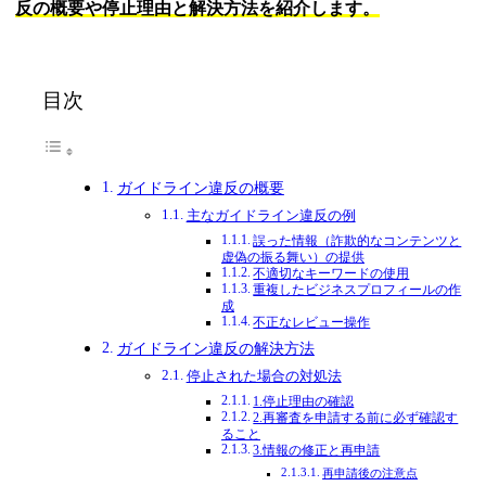
反の概要や停止理由と解決方法を紹介します。
目次
ガイドライン違反の概要
主なガイドライン違反の例
誤った情報（詐欺的なコンテンツと
虚偽の振る舞い）の提供
不適切なキーワードの使用
重複したビジネスプロフィールの作
成
不正なレビュー操作
ガイドライン違反の解決方法
停止された場合の対処法
1.停止理由の確認
2.再審査を申請する前に必ず確認す
ること
3.情報の修正と再申請
再申請後の注意点